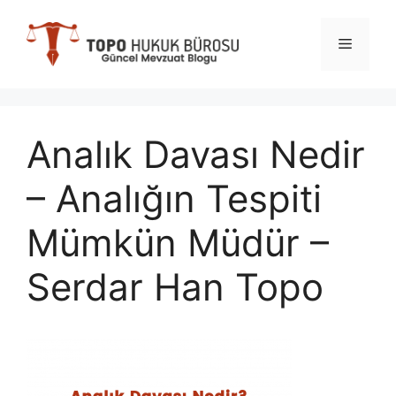
İçeriğe
atla
Menü
Analık Davası Nedir
– Analığın Tespiti
Mümkün Müdür –
Serdar Han Topo