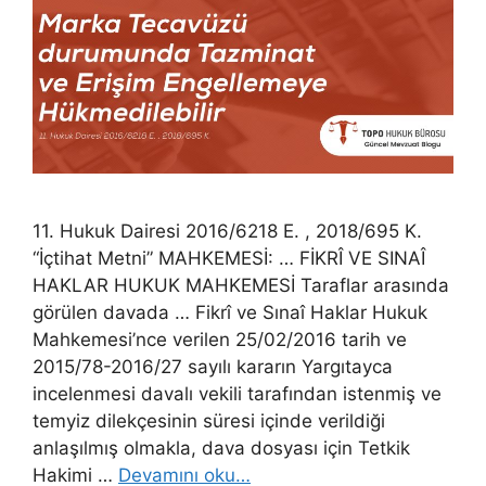
11. Hukuk Dairesi 2016/6218 E. , 2018/695 K.
“İçtihat Metni” MAHKEMESİ: … FİKRÎ VE SINAÎ
HAKLAR HUKUK MAHKEMESİ Taraflar arasında
görülen davada … Fikrî ve Sınaî Haklar Hukuk
Mahkemesi’nce verilen 25/02/2016 tarih ve
2015/78-2016/27 sayılı kararın Yargıtayca
incelenmesi davalı vekili tarafından istenmiş ve
temyiz dilekçesinin süresi içinde verildiği
anlaşılmış olmakla, dava dosyası için Tetkik
Hakimi …
Devamını oku…