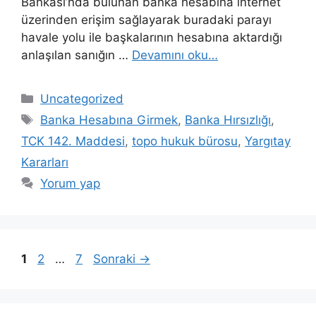
Bankası’nda bulunan banka hesabına internet
üzerinden erişim sağlayarak buradaki parayı
havale yolu ile başkalarının hesabına aktardığı
anlaşılan sanığın …
Devamını oku…
Kategoriler
Uncategorized
Etiketler
Banka Hesabına Girmek
,
Banka Hırsızlığı
,
TCK 142. Maddesi
,
topo hukuk bürosu
,
Yargıtay
Kararları
Yorum yap
Yazı
Sayfa
Sayfa
Sayfa
1
2
…
7
Sonraki
→
dolaşımı