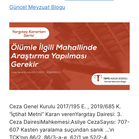
Güncel Mevzuat Blogu
Ceza Genel Kurulu 2017/195 E. , 2019/685 K.
“İçtihat Metni” Kararı verenYargıtay Dairesi: 3.
Ceza DairesiMahkemesi:Asliye CezaSayısı: 707-
607 Kasten yaralama suçundan sanık …’ın
TCK’nın 86/2, 86/3-a-e, 62/1 ve 52/2-4.