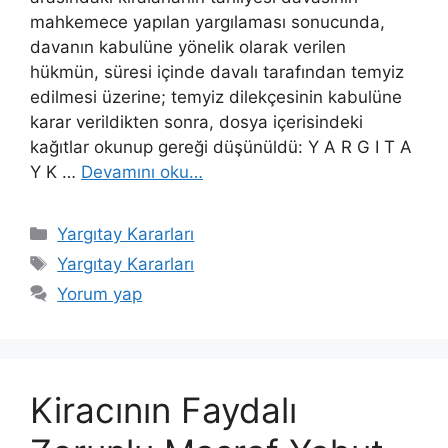
mahkemece yapılan yargılaması sonucunda,
davanın kabulüne yönelik olarak verilen
hükmün, süresi içinde davalı tarafından temyiz
edilmesi üzerine; temyiz dilekçesinin kabulüne
karar verildikten sonra, dosya içerisindeki
kağıtlar okunup gereği düşünüldü: Y A R G I T A
Y K …
Devamını oku…
Kategoriler
Yargıtay Kararları
Etiketler
Yargıtay Kararları
Yorum yap
Kiracının Faydalı