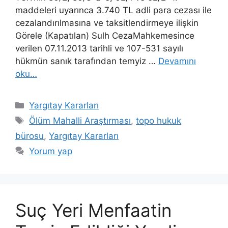
maddeleri uyarınca 3.740 TL adli para cezası ile
cezalandırılmasına ve taksitlendirmeye ilişkin
Görele (Kapatılan) Sulh CezaMahkemesince
verilen 07.11.2013 tarihli ve 107-531 sayılı
hükmün sanık tarafından temyiz …
Devamını
oku…
Kategoriler
Yargıtay Kararları
Etiketler
Ölüm Mahalli Araştırması
,
topo hukuk
bürosu
,
Yargıtay Kararları
Yorum yap
Suç Yeri Menfaatin