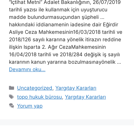
“İçtihat Metni” Adalet Bakanlığının, 26/07/2019
tarihli yazısı ile kullanmak için uyuşturucu
madde bulundurmasuçundan şüpheli …
hakkındaki iddianamenin iadesine dair Eğirdir
Asliye Ceza Mahkemesinin16/03/2018 tarihli ve
2018/126 sayılı kararına yönelik itirazın reddine
ilişkin Isparta 2. Ağır CezaMahkemesinin
16/04/2018 tarihli ve 2018/284 değişik iş sayılı
kararının kanun yararına bozulmasınayönelik …
Devamını oku…
Kategoriler
Uncategorized
,
Yargıtay Kararları
Etiketler
topo hukuk bürosu
,
Yargıtay Kararları
Yorum yap