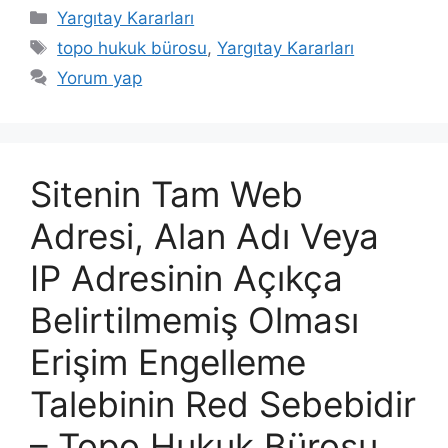
Kategoriler
Yargıtay Kararları
Etiketler
topo hukuk bürosu
,
Yargıtay Kararları
Yorum yap
Sitenin Tam Web
Adresi, Alan Adı Veya
IP Adresinin Açıkça
Belirtilmemiş Olması
Erişim Engelleme
Talebinin Red Sebebidir
– Topo Hukuk Bürosu