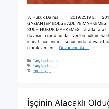
3. Hukuk Dairesi 2019/2519 E. , 2019
GAZİANTEP BÖLGE ADLİYE MAHKEMESİ 3
SULH HUKUK MAHKEMESİ Taraflar arasınd
davasının reddine dair verilen hüküm hak
istinaf incelenmesi sonucunda; davacı tar
olarak verilen …
Devamını oku…
Kategoriler
Yargıtay Kararları
Etiketler
Yargıtay Kararları
Yorum yap
İşçinin Alacaklı Oldu