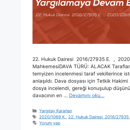
22. Hukuk Dairesi 2016/27935 E. , 2020/
MahkemesiDAVA TÜRÜ: ALACAK Taraflar ar
temyizen incelenmesi taraf vekillerince is
anlaşıldı. Dava dosyası için Tetkik Hakim
dosya incelendi, gereği konuşulup düşünül
davacının en …
Devamını oku…
Kategoriler
Yargıtay Kararları
Etiketler
2020/1069 K.
,
22. Hukuk Dairesi 2016/27935 
Yorum yap