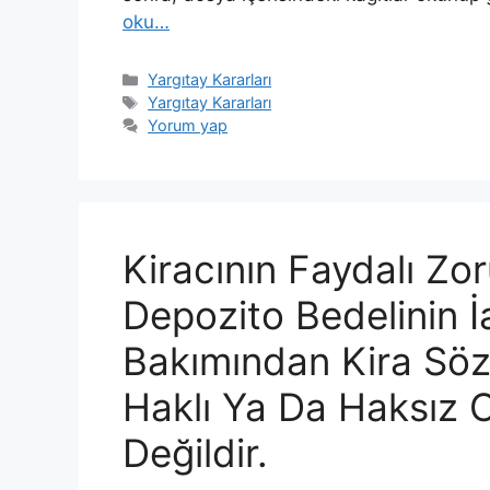
oku…
Kategoriler
Yargıtay Kararları
Etiketler
Yargıtay Kararları
Yorum yap
Kiracının Faydalı Zo
Depozito Bedelinin İ
Bakımından Kira Söz
Haklı Ya Da Haksız O
Değildir.