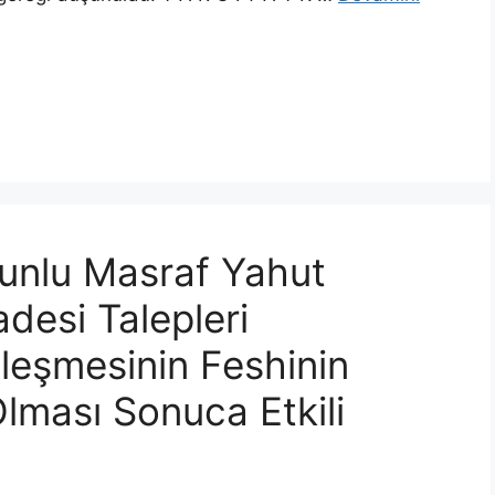
runlu Masraf Yahut
adesi Talepleri
leşmesinin Feshinin
lması Sonuca Etkili