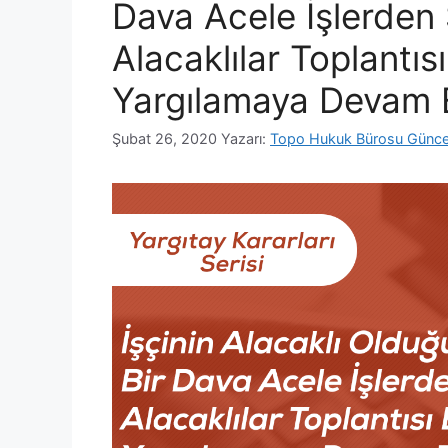
Dava Acele İşlerden S
Alacaklılar Toplantı
Yargılamaya Devam E
Şubat 26, 2020
Yazarı:
Topo Hukuk Bürosu Günce