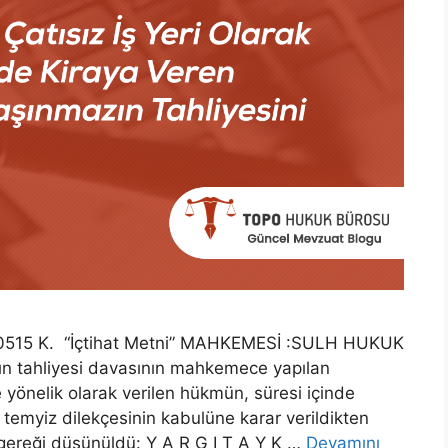
10515 K. “İçtihat Metni” MAHKEMESİ :SULH HUKUK
ın tahliyesi davasının mahkemece yapılan
yönelik olarak verilen hükmün, süresi içinde
 temyiz dilekçesinin kabulüne karar verildikten
 gereği düşünüldü: Y A R G I T A Y K …
Devamını