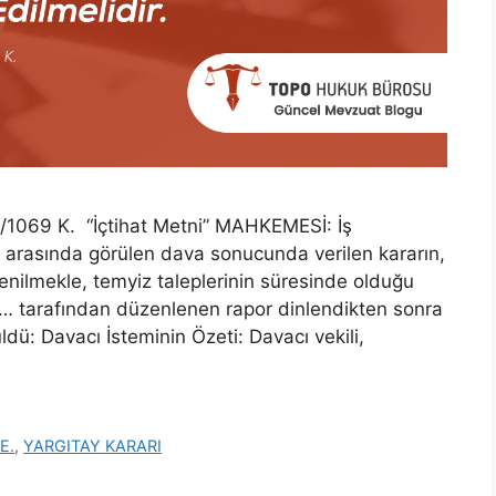
1069 K. “İçtihat Metni” MAHKEMESİ: İş
asında görülen dava sonucunda verilen kararın,
tenilmekle, temyiz taleplerinin süresinde olduğu
i … tarafından düzenlenen rapor dinlendikten sonra
dü: Davacı İsteminin Özeti: Davacı vekili,
E.
,
YARGITAY KARARI