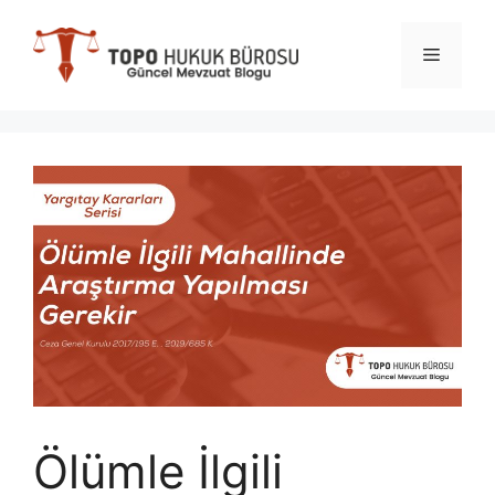
İçeriğe
atla
Menü
Ölümle İlgili