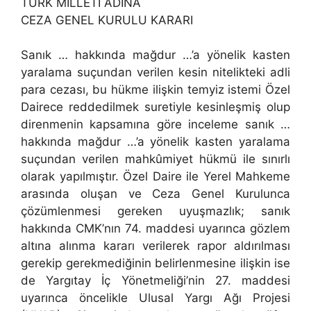
TÜRK MİLLETİ ADINA
CEZA GENEL KURULU KARARI
Sanık … hakkında mağdur …’a yönelik kasten
yaralama suçundan verilen kesin nitelikteki adli
para cezası, bu hükme ilişkin temyiz istemi Özel
Dairece reddedilmek suretiyle kesinleşmiş olup
direnmenin kapsamına göre inceleme sanık …
hakkında mağdur …’a yönelik kasten yaralama
suçundan verilen mahkûmiyet hükmü ile sınırlı
olarak yapılmıştır. Özel Daire ile Yerel Mahkeme
arasında oluşan ve Ceza Genel Kurulunca
çözümlenmesi gereken uyuşmazlık; sanık
hakkında CMK’nın 74. maddesi uyarınca gözlem
altına alınma kararı verilerek rapor aldırılması
gerekip gerekmediğinin belirlenmesine ilişkin ise
de Yargıtay İç Yönetmeliği’nin 27. maddesi
uyarınca öncelikle Ulusal Yargı Ağı Projesi