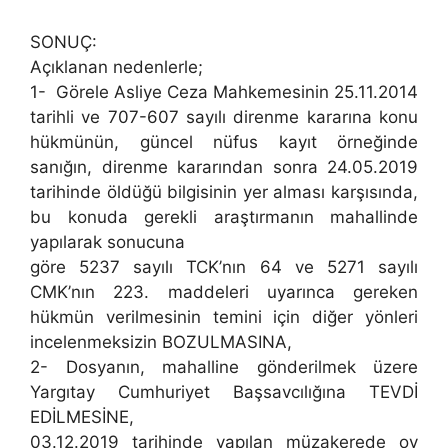
SONUÇ:
Açıklanan nedenlerle;
1- Görele Asliye Ceza Mahkemesinin 25.11.2014
tarihli ve 707-607 sayılı direnme kararına konu
hükmünün, güncel nüfus kayıt örneğinde
sanığın, direnme kararından sonra 24.05.2019
tarihinde öldüğü bilgisinin yer alması karşısında,
bu konuda gerekli araştırmanın mahallinde
yapılarak sonucuna
göre 5237 sayılı TCK’nın 64 ve 5271 sayılı
CMK’nın 223. maddeleri uyarınca gereken
hükmün verilmesinin temini için diğer yönleri
incelenmeksizin BOZULMASINA,
2- Dosyanın, mahalline gönderilmek üzere
Yargıtay Cumhuriyet Başsavcılığına TEVDİ
EDİLMESİNE,
03.12.2019 tarihinde yapılan müzakerede oy