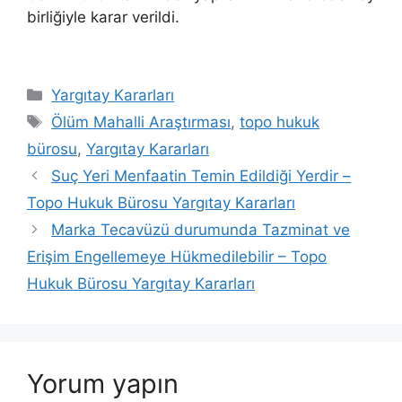
birliğiyle karar verildi.
Kategoriler
Yargıtay Kararları
Etiketler
Ölüm Mahalli Araştırması
,
topo hukuk
bürosu
,
Yargıtay Kararları
Yazı
Suç Yeri Menfaatin Temin Edildiği Yerdir –
dolaşımı
Topo Hukuk Bürosu Yargıtay Kararları
Marka Tecavüzü durumunda Tazminat ve
Erişim Engellemeye Hükmedilebilir – Topo
Hukuk Bürosu Yargıtay Kararları
Yorum yapın