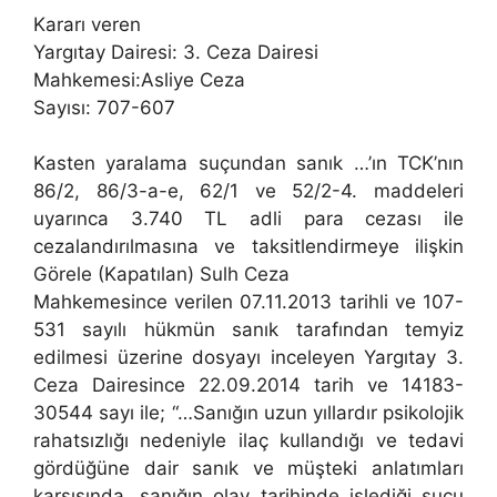
Kararı veren
Yargıtay Dairesi: 3. Ceza Dairesi
Mahkemesi:Asliye Ceza
Sayısı: 707-607
Kasten yaralama suçundan sanık …’ın TCK’nın
86/2, 86/3-a-e, 62/1 ve 52/2-4. maddeleri
uyarınca 3.740 TL adli para cezası ile
cezalandırılmasına ve taksitlendirmeye ilişkin
Görele (Kapatılan) Sulh Ceza
Mahkemesince verilen 07.11.2013 tarihli ve 107-
531 sayılı hükmün sanık tarafından temyiz
edilmesi üzerine dosyayı inceleyen Yargıtay 3.
Ceza Dairesince 22.09.2014 tarih ve 14183-
30544 sayı ile; “…Sanığın uzun yıllardır psikolojik
rahatsızlığı nedeniyle ilaç kullandığı ve tedavi
gördüğüne dair sanık ve müşteki anlatımları
karşısında, sanığın olay tarihinde işlediği suçu