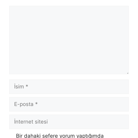
Yorum
İsim
E-
posta
İnternet
sitesi
Bir dahaki sefere yorum yaptığımda