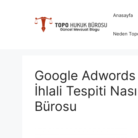
İçeriğe
atla
Anasayfa
Neden Top
Google Adwords 
İhlali Tespiti Na
Bürosu