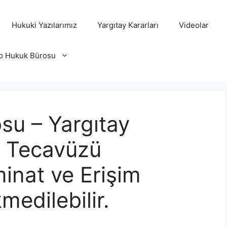
Hukuki Yazılarımız
Yargıtay Kararları
Videolar
o Hukuk Bürosu
su – Yargıtay
a Tecavüzü
nat ve Erişim
edilebilir.