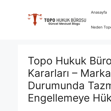
İçeriğe
atla
Anasayfa
Neden Top
Topo Hukuk Büro
Kararları – Mark
Durumunda Tazmi
Engellemeye Hükm