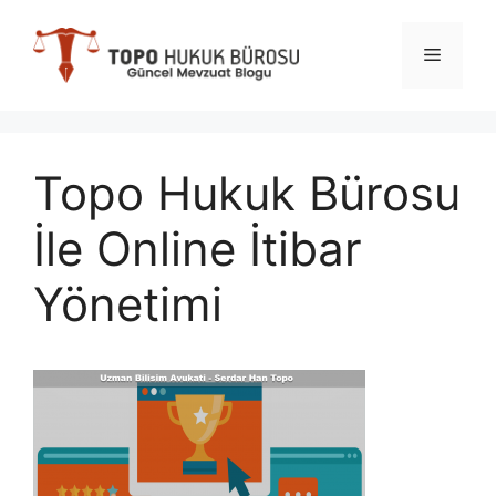
İçeriğe
atla
Menü
Topo Hukuk Bürosu
İle Online İtibar
Yönetimi