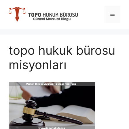
İçeriğe
atla
Menü
topo hukuk bürosu
misyonları