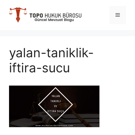
İçeriğe
atla
Menü
yalan-taniklik-
iftira-sucu