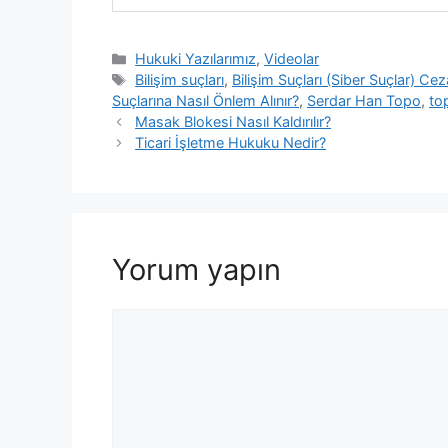
Kategoriler
Hukuki Yazılarımız
,
Videolar
Etiketler
Bilişim suçları
,
Bilişim Suçları (Siber Suçlar) Cez
Suçlarına Nasıl Önlem Alınır?
,
Serdar Han Topo
,
to
Yazı
Masak Blokesi Nasıl Kaldırılır?
dolaşımı
Ticari İşletme Hukuku Nedir?
Yorum yapın
Yorum