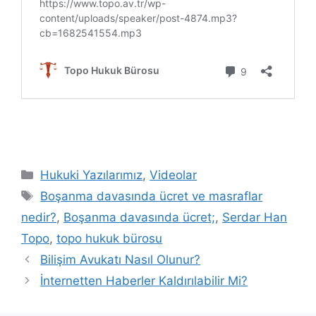
Kategoriler
Hukuki Yazılarımız
,
Videolar
Etiketler
Boşanma davasında ücret ve masraflar
nedir?
,
Boşanma davasında ücret;
,
Serdar Han
Topo
,
topo hukuk bürosu
Yazı
Bilişim Avukatı Nasıl Olunur?
dolaşımı
İnternetten Haberler Kaldırılabilir Mi?