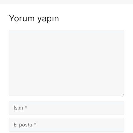
Yorum yapın
Yorum
İsim
E-
posta