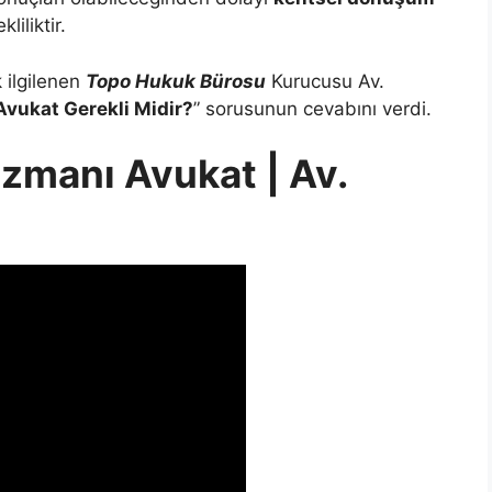
liliktir.
 ilgilenen
Topo Hukuk Bürosu
Kurucusu Av.
vukat Gerekli Midir?
” sorusunun cevabını verdi.
manı Avukat | Av.