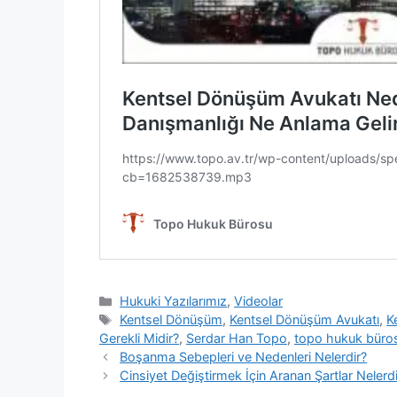
Kategoriler
Hukuki Yazılarımız
,
Videolar
Etiketler
Kentsel Dönüşüm
,
Kentsel Dönüşüm Avukatı
,
K
Gerekli Midir?
,
Serdar Han Topo
,
topo hukuk büro
Yazı
Boşanma Sebepleri ve Nedenleri Nelerdir?
dolaşımı
Cinsiyet Değiştirmek İçin Aranan Şartlar Nelerd