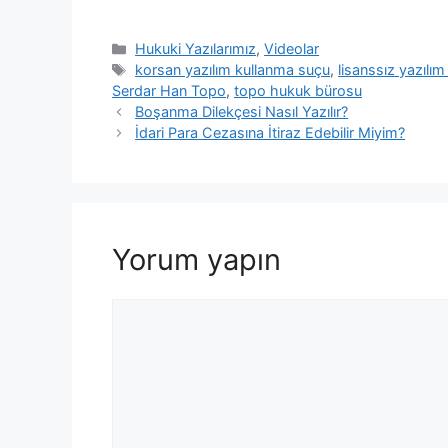
Kategoriler
Hukuki Yazılarımız
,
Videolar
Etiketler
korsan yazılım kullanma suçu
,
lisanssız yazılı
Serdar Han Topo
,
topo hukuk bürosu
Yazı
Boşanma Dilekçesi Nasıl Yazılır?
dolaşımı
İdari Para Cezasına İtiraz Edebilir Miyim?
Yorum yapın
Yorum