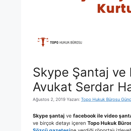
Skype Şantaj ve 
Avukat Serdar H
Ağustos 2, 2019
Yazarı:
Topo Hukuk Bürosu Günc
Skype şantaj
ve
facebook ile video şanta
ve birçok detayı içeren
Topo Hukuk Büro
Sözcü gazetesi
ne verdiği röportajı izleyeb