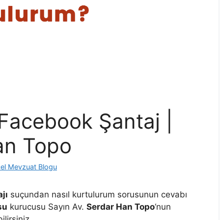
Facebook Şantaj |
an Topo
el Mevzuat Blogu
jı
suçundan nasıl kurtulurum sorusunun cevabı
su
kurucusu Sayın Av.
Serdar Han Topo
‘nun
ilirsiniz.