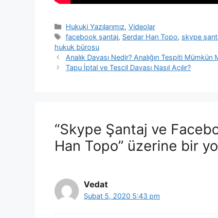
Kategoriler
Hukuki Yazılarımız
,
Videolar
Etiketler
facebook şantaj
,
Serdar Han Topo
,
skype şant
hukuk bürosu
Yazı
Analık Davası Nedir? Analığın Tespiti Mümkün
dolaşımı
Tapu İptal ve Tescil Davası Nasıl Açılır?
“Skype Şantaj ve Facebo
Han Topo” üzerine bir y
Vedat
Şubat 5, 2020 5:43 pm