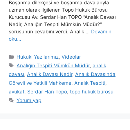
Boşanma dilekçesi ve boşanma davalarıyla
uzman olarak ilgilenen Topo Hukuk Bürosu
Kurucusu Av. Serdar Han TOPO “Analık Davası
Nedir, Analığın Tespiti Mümkün Müdür?”
sorusunun cevabını verdi. Analık …
Devamını
oku…
Kategoriler
Hukuki Yazılarımız
,
Videolar
Etiketler
Analığın Tespiti Mümkün Müdür
,
analık
davası
,
Analık Davası Nedir
,
Analık Davasında
Görevli ve Yetkili Mahkeme
,
Analık Tespiti
,
avukat
,
Serdar Han Topo
,
topo hukuk bürosu
Yorum yap