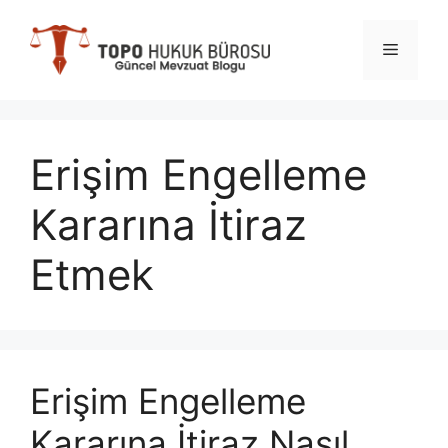
İçeriğe
atla
Menü
Erişim Engelleme
Kararına İtiraz
Etmek
Erişim Engelleme
Kararına İtiraz Nasıl