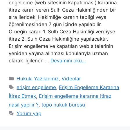
engelleme (web sitesinin kapatılması) kararına
itiraz kararı veren Sulh Ceza Hakimliğinden bir
sıra ilerideki Hakimliğe kararın tebliği veya
öğrenilmesinden 7 gün içinde yapılabilir.
Örneğin kararı 1. Sulh Ceza Hakimliği verdiyse
itiraz 2. Sulh Ceza Hakimliğine yapılacaktır.
Erişim engelleme ve kapatılan web sitelerinin
yeniden yayına alınması konularıyla uzman
olarak ilgilenen …
Devamını oku…
Kategoriler
Hukuki Yazılarımız
,
Videolar
Etiketler
erişim engelleme
,
Erişim Engelleme Kararına
İtiraz Etmek
,
Erişim engelleme kararına itiraz
nasıl yapılır ?
,
topo hukuk bürosu
Yorum yap