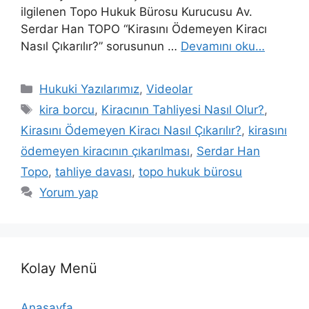
ilgilenen Topo Hukuk Bürosu Kurucusu Av.
Serdar Han TOPO “Kirasını Ödemeyen Kiracı
Nasıl Çıkarılır?” sorusunun …
Devamını oku…
Kategoriler
Hukuki Yazılarımız
,
Videolar
Etiketler
kira borcu
,
Kiracının Tahliyesi Nasıl Olur?
,
Kirasını Ödemeyen Kiracı Nasıl Çıkarılır?
,
kirasını
ödemeyen kiracının çıkarılması
,
Serdar Han
Topo
,
tahliye davası
,
topo hukuk bürosu
Yorum yap
Kolay Menü
Anasayfa