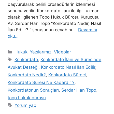
başvurularak belirli prosedürlerin izlenmesi
sonucu verilir. Konkordato ilanı ile ilgili uzman
olarak ilgilenen Topo Hukuk Bürosu Kurucusu
Av. Serdar Han Topo “Konkordato Nedir, Nasıl
İlan Edilir? “ sorusunun cevabını …
Devamını
oku…
Kategoriler
Hukuki Yazılarımız
,
Videolar
Etiketler
Konkordato
,
Konkordato İlanı ve Sürecinde
Avukat Desteği
,
Konkordato Nasıl İlan Edilir
,
Konkordato Nedir?
,
Konkordato Süreci
,
Konkordato Süresi Ne Kadardır ?
,
Konkordatonun Sonuçları
,
Serdar Han Topo
,
toop hukuk bürosu
Yorum yap