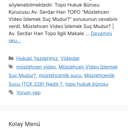
söylenebilmektedir. Topo Hukuk Bürosu
Kurucusu Av. Serdar Han TOPO “Müstehcen
Video İzlemek Suç Mudur?” sorusunun cevabını
verdi. Müstehcen Video İzlemek Suç Mudur? |
Av. Serdar Han Topo İlgili Makale …
Devamını
oku…
Kategoriler
Hukuki Yazılarımız
,
Videolar
Etiketler
müstehcen video
,
Müstehcen Video İzlemek
Suç Mudur?
,
müstehcenlik suçu
,
Müstehcenlik
Suçu (TCK 226) Nedir ?
,
topo hukuk bürosu
Yorum yap
Kolay Menü