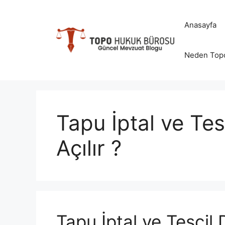
İçeriğe
atla
Anasayfa
Neden Top
Tapu İptal ve Tes
Açılır ?
Tapu İptal ve Tescil 