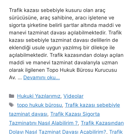
Trafik kazası sebebiyle kusuru olan araç
sürücüsüne, araç sahibine, aracı işletene ve
sigorta şirketine belirli şartlar altında maddi ve
manevi tazminat davası açılabilmektedir. Trafik
kazası sebebiyle tazminat davası delillerin de
eklendiği usule uygun yazılmış bir dilekçe ile
açılabilmektedir. Trafik kazasından dolayı açılan
maddi ve manevi tazminat davalarıyla uzman
olarak ilgilenen Topo Hukuk Bürosu Kurucusu
Av. …
Devamını oku…
Kategoriler
Hukuki Yazılarımız
,
Videolar
Etiketler
topo hukuk bürosu
,
Trafik kazası sebebiyle
tazminat davası
,
Trafik Kazası Sigorta
Tazminatını Nasıl Alabilirim ?
,
Trafik Kazasından
Dolayı Nasıl Tazminat Davası Açabilirim?
,
Trafik