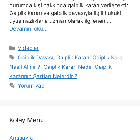
durumda kişi hakkında gaiplik kararı verilecektir.
Gaiplik kararı ve gaiplik davasıyla ilgili hukuki
uyuşmazlıklarla uzman olarak ilgilenen …
Devamını oku…
Kategoriler
Videolar
Etiketler
Gaiplik Davası
,
Gaiplik Kararı
,
Gaiplik Kararı
Nasıl Alınır ?
,
Gaiplik Kararı Nedir
,
Gaiplik
Kararının Şartları Nelerdir ?
Yorum yap
Kolay Menü
Anasayfa