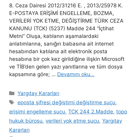
8. Ceza Dairesi 2012/31216 E. , 2013/25978 K.
E-POSTAYA ERİŞİMİ ENGELLEME, BOZMA,
VERİLERİ YOK ETME, DEĞİŞTİRME TÜRK CEZA
KANUNU (TCK) (5237) Madde 244 “İçtihat
Metni” Oluşa, katılanın aşamalardaki
anlatımlarına, sanığın babasına ait internet
hesabından katılana ait elektronik posta
hesabına bir çok kez girildiğine ilişkin Microsoft
ve TİB’den gelen yazı yanıtlarına ve tüm dosya
kapsamına göre; …
Devamını oku…
Kategoriler
Yargıtay Kararları
Etiketler
eposta şifresi değiştirni değiştirme suçu
,
erişimi engelleme suçu
,
TCK 244 2.Madde
,
topo
hukuk bürosu
,
verileri yok etme suçu
,
Yargıtay
Kararları