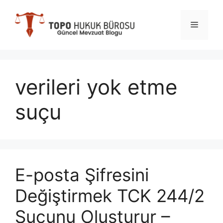
İçeriğe
atla
Menü
verileri yok etme
suçu
E-posta Şifresini
Değiştirmek TCK 244/2
Suçunu Oluşturur –