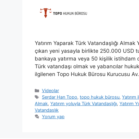
Yatırım Yaparak Türk Vatandaşlığı Almak Y
çıkan yeni yasayla birlikte 250.000 USD t
bankaya yatırma veya 50 kişilik istihdam o
Türk vatandaşı olmak ve yabancılar hukuku 
ilgilenen Topo Hukuk Bürosu Kurucusu A
Kategoriler
Videolar
Etiketler
Serdar Han Topo
,
topo hukuk bürosu
,
Yatırım 
Almak
,
Yatırım yoluyla Türk Vatandaşlığı
,
Yatırım Y
Vatandaşlık
Yorum yap