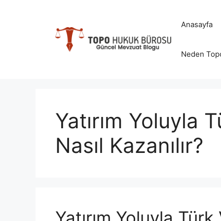
İçeriğe
atla
Anasayfa
Neden Top
Yatırım Yoluyla T
Nasıl Kazanılır?
Yatırım Yoluyla Türk 