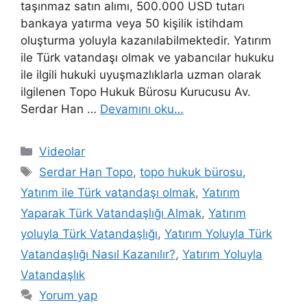
taşınmaz satın alımı, 500.000 USD tutarı
bankaya yatırma veya 50 kişilik istihdam
oluşturma yoluyla kazanılabilmektedir. Yatırım
ile Türk vatandaşı olmak ve yabancılar hukuku
ile ilgili hukuki uyuşmazlıklarla uzman olarak
ilgilenen Topo Hukuk Bürosu Kurucusu Av.
Serdar Han …
Devamını oku…
Kategoriler
Videolar
Etiketler
Serdar Han Topo
,
topo hukuk bürosu
,
Yatırım ile Türk vatandaşı olmak
,
Yatırım
Yaparak Türk Vatandaşlığı Almak
,
Yatırım
yoluyla Türk Vatandaşlığı
,
Yatırım Yoluyla Türk
Vatandaşlığı Nasıl Kazanılır?
,
Yatırım Yoluyla
Vatandaşlık
Yorum yap