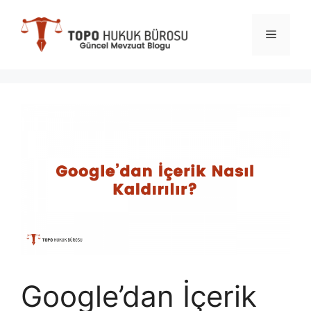
İçeriğe
atla
Menü
Google’dan İçerik