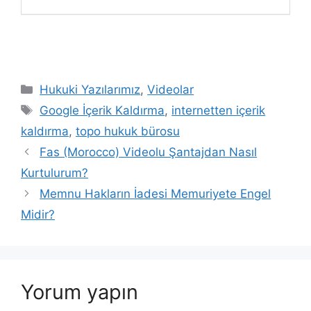
Kategoriler
Hukuki Yazılarımız
,
Videolar
Etiketler
Google İçerik Kaldırma
,
internetten içerik
kaldırma
,
topo hukuk bürosu
Yazı
Fas (Morocco) Videolu Şantajdan Nasıl
dolaşımı
Kurtulurum?
Memnu Hakların İadesi Memuriyete Engel
Midir?
Yorum yapın