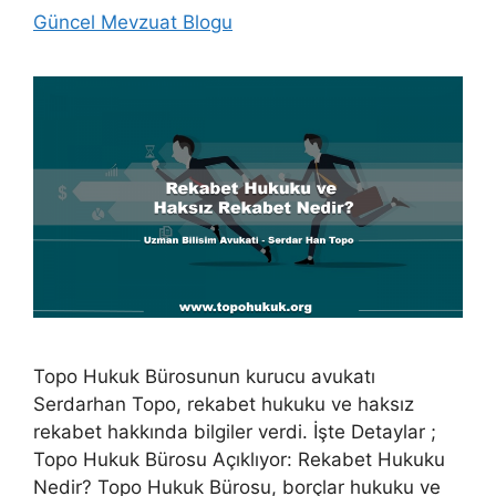
Güncel Mevzuat Blogu
Topo Hukuk Bürosunun kurucu avukatı
Serdarhan Topo, rekabet hukuku ve haksız
rekabet hakkında bilgiler verdi. İşte Detaylar ;
Topo Hukuk Bürosu Açıklıyor: Rekabet Hukuku
Nedir? Topo Hukuk Bürosu, borçlar hukuku ve