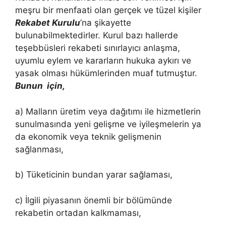
meşru bir menfaati olan gerçek ve tüzel kişiler
Rekabet Kurulu
’na şikayette
bulunabilmektedirler. Kurul bazı hallerde
teşebbüsleri rekabeti sınırlayıcı anlaşma,
uyumlu eylem ve kararların hukuka aykırı ve
yasak olması hükümlerinden muaf tutmuştur.
Bunun için,
a) Malların üretim veya dağıtımı ile hizmetlerin
sunulmasında yeni gelişme ve iyileşmelerin ya
da ekonomik veya teknik gelişmenin
sağlanması,
b) Tüketicinin bundan yarar sağlaması,
c) İlgili piyasanın önemli bir bölümünde
rekabetin ortadan kalkmaması,