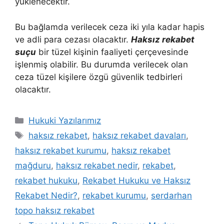
yüklenecektir.
Bu bağlamda verilecek ceza iki yıla kadar hapis
ve adli para cezası olacaktır.
Haksız rekabet
suçu
bir tüzel kişinin faaliyeti çerçevesinde
işlenmiş olabilir. Bu durumda verilecek olan
ceza tüzel kişilere özgü güvenlik tedbirleri
olacaktır.
Kategoriler
Hukuki Yazılarımız
Etiketler
haksız rekabet
,
haksız rekabet davaları
,
haksız rekabet kurumu
,
haksız rekabet
mağduru
,
haksız rekabet nedir
,
rekabet
,
rekabet hukuku
,
Rekabet Hukuku ve Haksız
Rekabet Nedir?
,
rekabet kurumu
,
serdarhan
topo haksız rekabet
Yazı