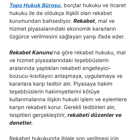
Topo Hukuk Bürosu
, borçlar hukuku ve ticaret
hukuku ile de oldukça ilişkili olan rekabet
kurumundan bahsediyor.
Rekabet
, mal ve
hizmet piyasalarındaki ekonomik kararların
özgürce verilmesini sağlayan yarışı ifade eder.
Rekabet Kanunu
’na göre rekabet hukuku, mal
ve hizmet piyasalarındaki teşebbüslerin
aralarında yaptıkları rekabeti engelleyici-
bozucu-kısıtlayıcı anlaşmaya, uygulamaya ve
kararlara karşı tedbir alır. Piyasaya hakim
teşebbüslerin hakimiyetlerini kötüye
kullanmalarına ilişkin hukuki işlem ve eylemlere
karşın rekabeti korur. Gerekli tedbirleri alır,
tespitleri gerçekleştirir,
rekabeti düzenler ve
denetler.
Rekabet hukukunda ihlale son verilmesi için