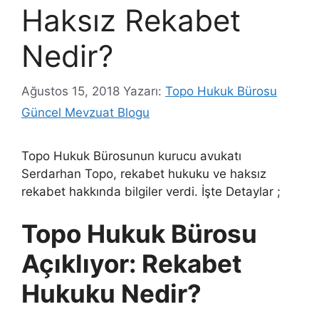
Haksız Rekabet
Nedir?
Ağustos 15, 2018
Yazarı:
Topo Hukuk Bürosu
Güncel Mevzuat Blogu
Topo Hukuk Bürosunun kurucu avukatı
Serdarhan Topo, rekabet hukuku ve haksız
rekabet hakkında bilgiler verdi. İşte Detaylar ;
Topo Hukuk Bürosu
Açıklıyor: Rekabet
Hukuku Nedir?