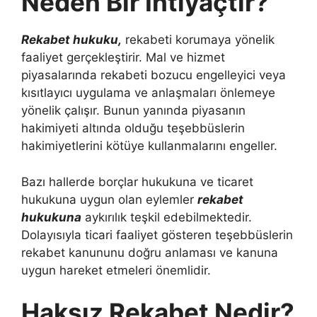
Neden Bir İhtiyaçtır?
Rekabet hukuku,
rekabeti korumaya yönelik
faaliyet gerçekleştirir. Mal ve hizmet
piyasalarında rekabeti bozucu engelleyici veya
kısıtlayıcı uygulama ve anlaşmaları önlemeye
yönelik çalışır. Bunun yanında piyasanın
hakimiyeti altında olduğu teşebbüslerin
hakimiyetlerini kötüye kullanmalarını engeller.
Bazı hallerde borçlar hukukuna ve ticaret
hukukuna uygun olan eylemler
rekabet
hukukuna
aykırılık teşkil edebilmektedir.
Dolayısıyla ticari faaliyet gösteren teşebbüslerin
rekabet kanununu doğru anlaması ve kanuna
uygun hareket etmeleri önemlidir.
Haksız Rekabet Nedir?