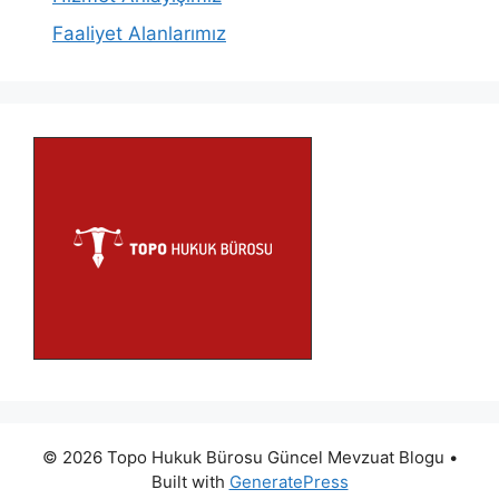
Faaliyet Alanlarımız
© 2026 Topo Hukuk Bürosu Güncel Mevzuat Blogu
•
Built with
GeneratePress