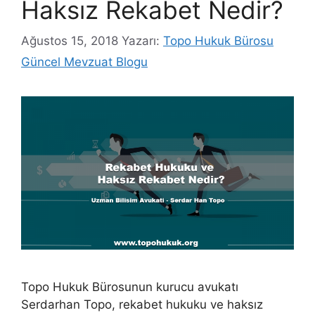
Haksız Rekabet Nedir?
Ağustos 15, 2018
Yazarı:
Topo Hukuk Bürosu
Güncel Mevzuat Blogu
Topo Hukuk Bürosunun kurucu avukatı
Serdarhan Topo, rekabet hukuku ve haksız