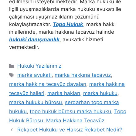
edilmesini isteyebilmektedir. Marka hukuku ile
ilgili uyuşmazlıklarda marka hukuku avukatı ile
çalışılması uyuşmazlıkların çözümünü
kolaylaştıracaktır.
Topo Hukuk
, marka hakkı
ihlallerinde, marka hakkına tecavüz halinde
hukuki danışmanlık
, avukatlık hizmeti
vermektedir.
Kategoriler
Hukuki Yazılarımız
Etiketler
marka avukatı
,
marka hakkına tecavüz
,
marka hakkına tecavüz davaları
,
marka hakkına
tecavüz halleri
,
marka hakları
,
marka hukuku
,
marka hukuku bürosu
,
serdarhan topo marka
hukuku
,
topo hukuk bürosu marka hukuku
,
Topo
Hukuk Bürosu: Marka Hakkına Tecavüz
Yazı
Rekabet Hukuku ve Haksız Rekabet Nedir?