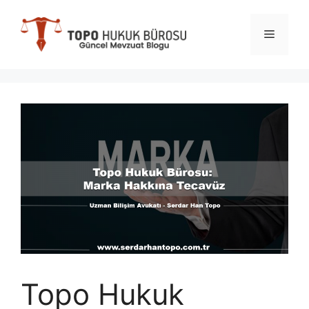
İçeriğe
atla
Menü
Topo Hukuk