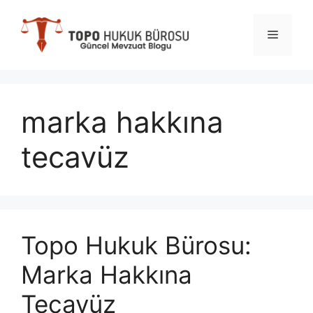
İçeriğe
atla
Menü
marka hakkına
tecavüz
Topo Hukuk Bürosu:
Marka Hakkına
Tecavüz