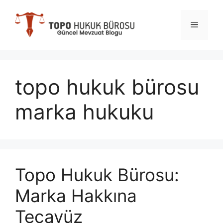
İçeriğe
atla
Menü
topo hukuk bürosu
marka hukuku
Topo Hukuk Bürosu:
Marka Hakkına
Tecavüz