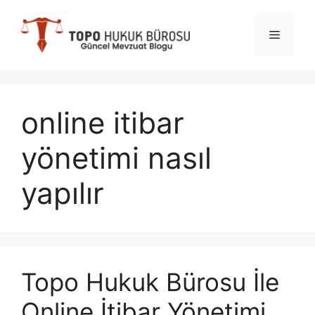
İçeriğe
atla
Menü
online itibar
yönetimi nasıl
yapılır
Topo Hukuk Bürosu İle
Online İtibar Yönetimi