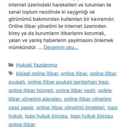
internet üzerindeki hareketleri ve tutumları ile
sanal toplum nezdinde ki saygınlığı ve
görünümü bakımından kullanılan bir kavramdır.
Online itibar yönetimi ile internet üzerinden
birey ya da kurumların itibarlarını korumak,
yalan ve yanlış haberlerin yayılmasını önlemek
mümkündür. …
Devamını oku…
Kategoriler
Hukuki Yazılarımız
Etiketler
kişisel online itibar
,
online itibar
,
online itibar
avukatı
,
online itibar avukatı serdarhan topo
,
online itibar hizmeti
,
online itibar nedir
,
online
itibar yönetimi ajansları
,
online itibar yönetimi
nasıl yapılır
,
online itibar yönetimi örnekleri
,
topo
hukuk
,
topo hukuk bürosu
,
topo hukuk bürosu
online itibar