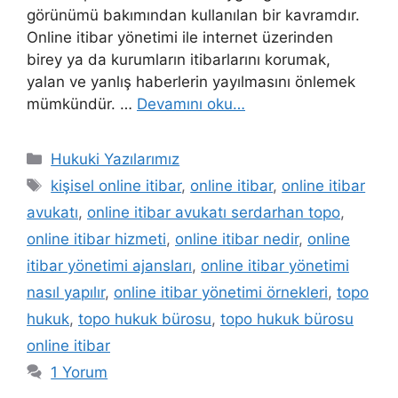
görünümü bakımından kullanılan bir kavramdır.
Online itibar yönetimi ile internet üzerinden
birey ya da kurumların itibarlarını korumak,
yalan ve yanlış haberlerin yayılmasını önlemek
mümkündür. …
Devamını oku…
Kategoriler
Hukuki Yazılarımız
Etiketler
kişisel online itibar
,
online itibar
,
online itibar
avukatı
,
online itibar avukatı serdarhan topo
,
online itibar hizmeti
,
online itibar nedir
,
online
itibar yönetimi ajansları
,
online itibar yönetimi
nasıl yapılır
,
online itibar yönetimi örnekleri
,
topo
hukuk
,
topo hukuk bürosu
,
topo hukuk bürosu
online itibar
1 Yorum