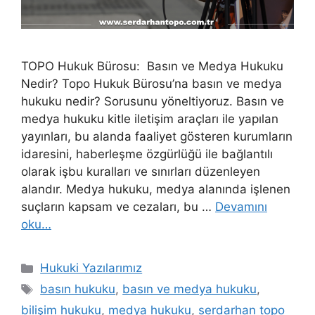
TOPO Hukuk Bürosu: Basın ve Medya Hukuku
Nedir? Topo Hukuk Bürosu’na basın ve medya
hukuku nedir? Sorusunu yöneltiyoruz. Basın ve
medya hukuku kitle iletişim araçları ile yapılan
yayınları, bu alanda faaliyet gösteren kurumların
idaresini, haberleşme özgürlüğü ile bağlantılı
olarak işbu kuralları ve sınırları düzenleyen
alandır. Medya hukuku, medya alanında işlenen
suçların kapsam ve cezaları, bu …
Devamını
oku…
Kategoriler
Hukuki Yazılarımız
Etiketler
basın hukuku
,
basın ve medya hukuku
,
bilişim hukuku
,
medya hukuku
,
serdarhan topo