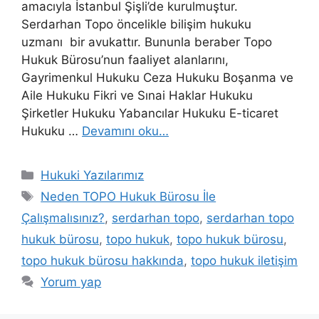
amacıyla İstanbul Şişli’de kurulmuştur.
Serdarhan Topo öncelikle bilişim hukuku
uzmanı bir avukattır. Bununla beraber Topo
Hukuk Bürosu’nun faaliyet alanlarını,
Gayrimenkul Hukuku Ceza Hukuku Boşanma ve
Aile Hukuku Fikri ve Sınai Haklar Hukuku
Şirketler Hukuku Yabancılar Hukuku E-ticaret
Hukuku …
Devamını oku…
Kategoriler
Hukuki Yazılarımız
Etiketler
Neden TOPO Hukuk Bürosu İle
Çalışmalısınız?
,
serdarhan topo
,
serdarhan topo
hukuk bürosu
,
topo hukuk
,
topo hukuk bürosu
,
topo hukuk bürosu hakkında
,
topo hukuk iletişim
Yorum yap