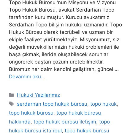
Topo Hukuk Bürosu ‘nun Misyonu ve Vizyonu
Topo Hukuk Bürosu, avukat Serdarhan Topo
tarafından kurulmuştur. Kurucu avukatımız
Serdarhan Topo bilişim hukuku uzmanıdır. Topo
Hukuk Bürosu olarak tecrübeli ve uzman bir
ekiple faaliyet yürütmekteyiz. Misyonumuz, siz
değerli müvekkillerimizin hukuki problemleri ile
başa çıkmak, ileride oluşabilecek sorunları
öngörerek baştan çözüm üretebilmektir.
Büromuz her daim kendini geliştiren, güncel …
Devamını oku…
Kategoriler
Hukuki Yazılarımız
Etiketler
serdarhan topo hukuk bürosu
,
topo hukuk
,
topo hukuk bürosu
,
topo hukuk bürosu
hakkında
,
topo hukuk bürosu iletişim
,
topo
hukuk bürosu istanbul
,
topo hukuk bürosu