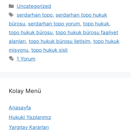
Kategoriler
Uncategorized
Etiketler
serdarhan topo
,
serdarhan topo hukuk
bürosu
,
serdarhan topo yorum
,
topo hukuk
,
topo hukuk bürosu
,
topo hukuk bürosu faaliyet
alanları
,
topo hukuk bürosu iletişim
,
topo hukuk
misyonu
,
topo hukuk şişli
1 Yorum
Kolay Menü
Anasayfa
Hukuki Yazılarımız
Yargıtay Kararları