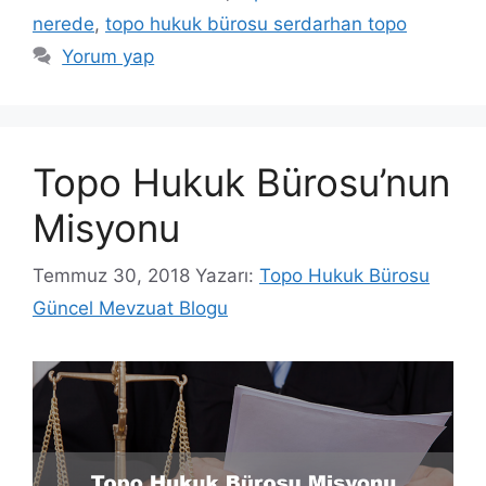
nerede
,
topo hukuk bürosu serdarhan topo
Yorum yap
Topo Hukuk Bürosu’nun
Misyonu
Temmuz 30, 2018
Yazarı:
Topo Hukuk Bürosu
Güncel Mevzuat Blogu