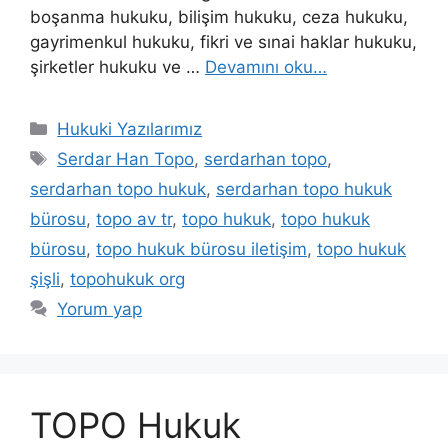
boşanma hukuku, bilişim hukuku, ceza hukuku,
gayrimenkul hukuku, fikri ve sınai haklar hukuku,
şirketler hukuku ve …
Devamını oku…
Kategoriler
Hukuki Yazılarımız
Etiketler
Serdar Han Topo
,
serdarhan topo
,
serdarhan topo hukuk
,
serdarhan topo hukuk
bürosu
,
topo av tr
,
topo hukuk
,
topo hukuk
bürosu
,
topo hukuk bürosu iletişim
,
topo hukuk
şişli
,
topohukuk org
Yorum yap
TOPO Hukuk