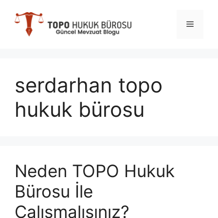
İçeriğe
atla
Menü
serdarhan topo
hukuk bürosu
Neden TOPO Hukuk
Bürosu İle
Çalışmalısınız?